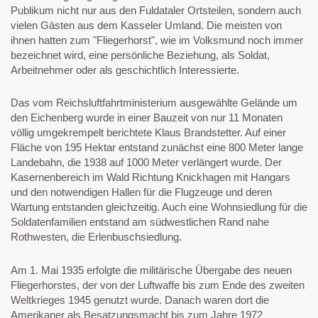
Publikum nicht nur aus den Fuldataler Ortsteilen, sondern auch
vielen Gästen aus dem Kasseler Umland. Die meisten von
ihnen hatten zum "Fliegerhorst", wie im Volksmund noch immer
bezeichnet wird, eine persönliche Beziehung, als Soldat,
Arbeitnehmer oder als geschichtlich Interessierte.
Das vom Reichsluftfahrtministerium ausgewählte Gelände um
den Eichenberg wurde in einer Bauzeit von nur 11 Monaten
völlig umgekrempelt berichtete Klaus Brandstetter. Auf einer
Fläche von 195 Hektar entstand zunächst eine 800 Meter lange
Landebahn, die 1938 auf 1000 Meter verlängert wurde. Der
Kasernenbereich im Wald Richtung Knickhagen mit Hangars
und den notwendigen Hallen für die Flugzeuge und deren
Wartung entstanden gleichzeitig. Auch eine Wohnsiedlung für die
Soldatenfamilien entstand am südwestlichen Rand nahe
Rothwesten, die Erlenbuschsiedlung.
Am 1. Mai 1935 erfolgte die militärische Übergabe des neuen
Fliegerhorstes, der von der Luftwaffe bis zum Ende des zweiten
Weltkrieges 1945 genutzt wurde. Danach waren dort die
Amerikaner als Besatzungsmacht bis zum Jahre 1972