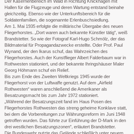
Der Kasernenbereich im Wald in Richtung Knickhagen mit
Hallen für die Flugzeuge und deren Wartung entstand beinahe
gleichzeitig. Ebenso wie der Unterkunftsbereich für die
Soldatenfamilien, die sogenannte Erlenbuschsiedlung.
Am 1. Mai 1935 erfolgte die militärische Übergabe des neuen
Fliegerhorstes. „Dort waren auch bekannte Künstler tätig“, weiß
Brandstetter. So wie der Fotograf Karl-Hugo Schmölz, der das
Bildmaterial für Propagandazwecke erstellte. Oder Prof. Paul
Wynand, der den Ikarus schuf, das Wahrzeichen des
Fliegerhorstes. Auch der Kunstflieger Albert Falderbaum war in
Rothwesten stationiert, und der bekannte Ihringshäuser Maler
Georg Höhmann schuf ein Relief.
Bis zum Ende des Zweiten Weltkriegs 1945 wurde der
Fliegerhorst von der Luftwaffe genutzt. Auf dem „Airfield
Rothwesten“ waren anschließend die Amerikaner als
Besatzungsmacht bis zum Jahr 1972 stationiert.
„Während der Besatzungszeit fand im Haus Posen des
Fliegerhorstes Rothwesten das streng geheime Konklave statt,
bei dem die Vorbereitungen zur Währungsreform im Juni 1948
getroffen wurden. Das führte zur Einführung der D-Mark in den
drei westlichen Besatzungszonen“, erläutert Brandstetter.
Die Bundeswehr nutzte das Gelände schließlich unter neuem