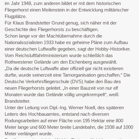
im Jahr 1948, zum anderen bildet er mit dem historischen
Fliegerhorst einen Meilenstein in der Entwicklung militärischer
Flugplätze.
Für Klaus Brandstetter Grund genug, sich näher mit der
Geschichte des Fliegerhorsts zu beschäftigen.
Schon lange vor der Machtübernahme durch die
Nationalsozialisten 1933 habe es geheime Pläne zum Aufbau
einer deutschen Luftwaffe gegeben, sagt der Hobby-Historiker.
Vom Reichsluftfahrtministerium wurde schließlich das
Rothwestener Gelände um den Eichenberg ausgewählt.
„Da die deutsche Luftwaffe aber offiziell gar nicht existieren
durfte, wurde seinerzeit eine Tarnorganisation geschaffen.“ Die
Deutsche Verkehrsfliegerschule (DVS) habe den Bau des
neuen Fliegerhorsts geleitet. „In einer Bauzeit von nur elf
Monaten wurde das Gelände völlig umgekrempelt“, weiß
Brandstetter.
Unter der Leitung von Dipl.-Ing. Werner Noell, des späteren
Leiters des Hochbauamtes, entstand nach diversen
Rodungsarbeiten auf einer Fläche von 195 Hektar eine 800
Meter lange und 600 Meter breite Landebahn, die 1938 auf 1000
Meter verlängert wurde.